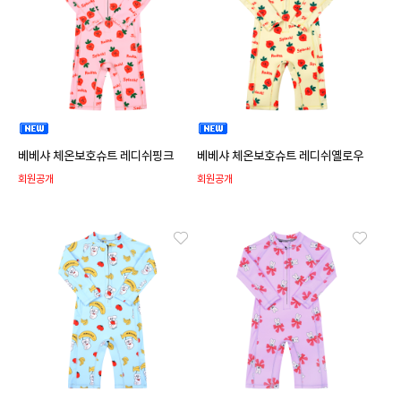
베베샤 체온보호슈트 레디쉬핑크
베베샤 체온보호슈트 레디쉬옐로우
회원공개
회원공개