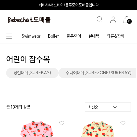
베베샤/서프베이/룰루모어도매몰입니다
0
Swimwear
Ballet
룰루모어
실내복
의류&잡화
어린이 잠수복
성인래쉬(SURFBAY)
주니어래쉬(SURFZONE/SURFBAY)
총
13
개
의 상품